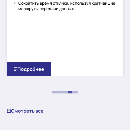
Сократить время отклика, используя кратчайшие
маршруты передачи данных.
AS207353
ООО «Руформ»
Екатеринбург +ещë 4
AS211609
ООО «Окко»
Екатеринбург +ещë 6
Подробнее
AS215247
ООО «РЯДКОМ»
Москва
AS263237
PowerHost Telecom SPA
Смотреть все
Москва