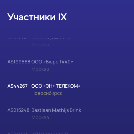
AS57214
ЗАО «Видикон-К»
Участники IX
Москва
AS199668
ООО «Бюро 1440»
Москва
AS44267
ООО «ЭН+ ТЕЛЕКОМ»
Новосибирск
AS215248
Bastiaan Mathijs Brink
Москва
AS211101
ИП Настека М. В.
Москва