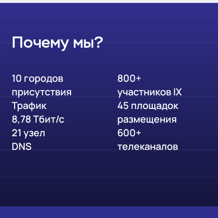
AS199651
ИП Мчедлидзе Георгий Витальевич
Москва
Почему мы?
AS39927
ООО «Е-Лайт-Телеком»
Новосибирск
10 городов
800+
AS31275
ООО «ТЕЛЕКОМ-СЕРВИС»
присутствия
участников IX
Москва
Трафик
45 площадок
8,78 Тбит/с
размещения
AS50396
ООО «Формат-Ц»
21 узел
600+
Москва
DNS
телеканалов
AS34503
ООО «Ю-НЭТ»
Екатеринбург
AS199730
ООО «МС-Телеком»
Москва