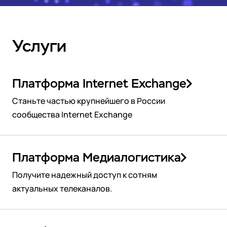
Государство
Colo
События
Компании и организации
Партнёры
Новости
Онлайн-образование
Видео
Финансы и страхование
Услуги
Партнёры
Регистраторы TLD
Техподдержка
Дата-центры
База знаний
Платформа Internet Exchange
Looking glass
English
Войти
Станьте частью крупнейшего в России
Трафик
сообщества Internet Exchange
Техподдержка
Платформа Медиалогистика
Получите надежный доступ к сотням
актуальных телеканалов.