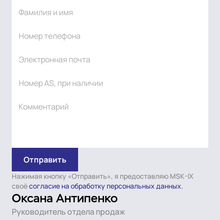
Москва
AS59815
ООО «ТРИНИТИ»
Москва
AS212456
ООО «Телеком-Орёл»
Москва
AS58314
ООО «СвязьРесурс-Кубань»
Москва
AS34098
ПАО Банк Зенит
Москва
Нажимая кнопку «Отправить», я предоставляю MSK-IX
своё
согласие на обработку персональных данных.
Оксана Антипенко
AS209393
ООО «ДОНТЕЛ»
Москва
Руководитель отдела продаж