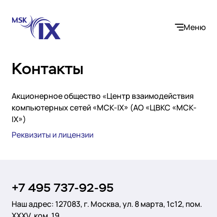
Меню
Контакты
Акционерное общество «Центр взаимодействия
Компания
компьютерных сетей «МСК-IX» (АО «ЦВКС «МСК-
IX»)
О нас
Реквизиты и лицензии
Услуги
Участники IX
Контакты
Internet Exchange
Вакансии
Решения
Instanet
Медиалогистика
+7 495 737-92-95
Операторы связи и контент-провайдеры
DNS
Сообщество
Наш адрес:
127083, г. Москва, ул. 8 марта, 1с12, пом.
Электронная торговля
Медиабаза
ХХХV, ком. 19