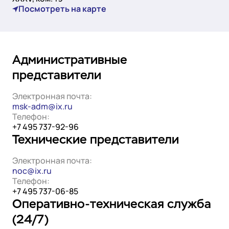
Государство
Colo
Посмотреть на карте
События
Компании и организации
Партнёры
Новости
Онлайн-образование
Видео
Финансы и страхование
Партнёры
Регистраторы TLD
Техподдержка
Административные
Дата-центры
представители
База знаний
Looking glass
English
Войти
Электронная почта:
Трафик
msk-adm@ix.ru
Телефон:
Техподдержка
+7 495 737-92-96
Технические представители
Электронная почта:
noc@ix.ru
Телефон:
+7 495 737-06-85
Оперативно-техническая служба
(24/7)