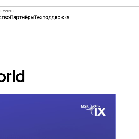
онтакты
ство
Партнёры
Техподдержка
я
ры связи и контент-провайдеры
нная торговля
orld
рство
и и организации
-образование
 и страхование
аторы TLD
ентры
ры
ры
держка