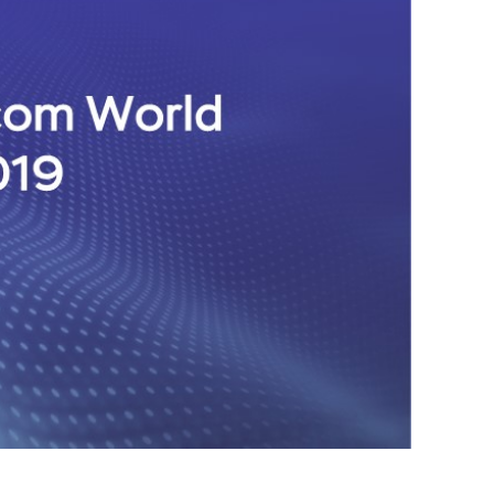
аний
glass
держка