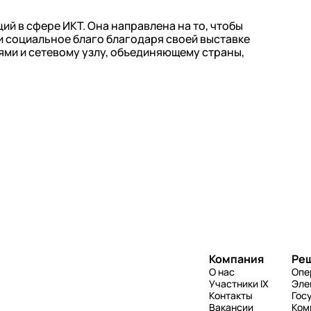
й в сфере ИКТ. Она направлена на то, чтобы
и социальное благо благодаря своей выставке
ми и сетевому узлу, объединяющему страны,
Компания
Ре
О нас
Опе
Участники IX
Эле
Контакты
Гос
Вакансии
Ком