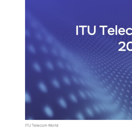
Сообщество
База зн
События
Looking 
Новости
Трафик
Видео
Техпод
ITU Telecom World