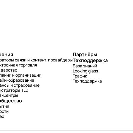
шения
Партнёры
раторы связи и контент-провайдеры
Техподдержка
ктронная торговля
База знаний
ударство
Looking glass
пании и организации
Трафик
айн-образование
Техподдержка
ансы и страхование
истраторы TLD
а-центры
общество
ытия
ости
ео