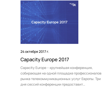
Сообщество
База зн
События
Looking 
Новости
Трафик
Видео
Техпод
24 октября 2017 г.
Capacity Europe 2017
Capacity Europe – крупнейшая конференция,
собирающая на одной площадке профессионалов
рынка телекоммуникационных услуг Европы. Три
дня сессий конференции предоставит
участникам уникальную возможность услышать
лидеров отрасли, дискуссии о будущем рынка.