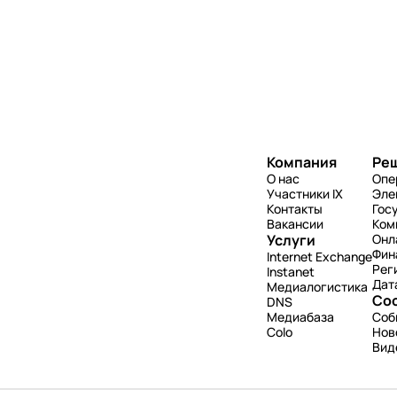
Компания
Ре
О нас
Опе
Участники IX
Эле
Контакты
Гос
Вакансии
Ком
Услуги
Онл
Фин
Internet Exchange
Рег
Instanet
Дат
Медиалогистика
Со
DNS
Медиабаза
Соб
Colo
Нов
Вид