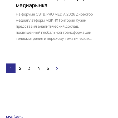
медиарынка
На форуме CSTB.PRO.MEDIA 2026 директор
медиаплатформ MSK-IX Григорий Кузин
представил аналитический доклад,
посвященный глобальной трансформации
телесмотрения и переходу тематических
каналов к активной рекламной монетизации в
интернете.
1
2
3
4
5