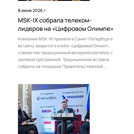
Государство
Colo
События
Компании и организации
Партнёры
8 июня 2026 г.
Новости
Онлайн-образование
MSK-IX собрала телеком-
Видео
Финансы и страхование
Партнёры
лидеров на «Цифровом Олимпе»
Регистраторы TLD
Техподдержка
Дата-центры
Компания MSK-IX провела в Санкт-Петербурге
встречу закрытого клуба «Цифровой Олимп»,
База знаний
совместив традиционный вечерний коктейль с
Looking glass
English
Войти
деловой программой. Традиционная встреча
Трафик
собрала на площадке Правительственной
Техподдержка
резиденции К-2 более 210 руководителей и
технических директоров операторов связи,
дата-центров, облачных провайдеров и
медиакомпаний.