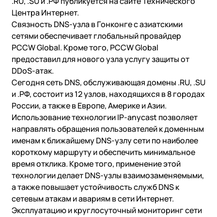
.RU, .SU и .РФ публикуется на
сайте Технического
Центра Интернет
.
Связность DNS-узла в Гонконге с азиатскими
сетями обеспечивает глобальный провайдер
PCCW Global. Кроме того, PCCW Global
предоставил для нового узла услугу защиты от
DDoS-атак.
Сегодня сеть DNS, обслуживающая домены .RU, .SU
и .РФ, состоит из 12 узлов, находящихся в 8 городах
России, а также в Европе, Америке и Азии.
Использование технологии IP-anycast позволяет
направлять обращения пользователей к доменным
именам к ближайшему DNS-узлу сети по наиболее
короткому маршруту и обеспечить минимальное
время отклика. Кроме того, применение этой
технологии делает DNS-узлы взаимозаменяемыми,
а также повышает устойчивость служб DNS к
сетевым атакам и авариям в сети Интернет.
Эксплуатацию и круглосуточный мониторинг сети