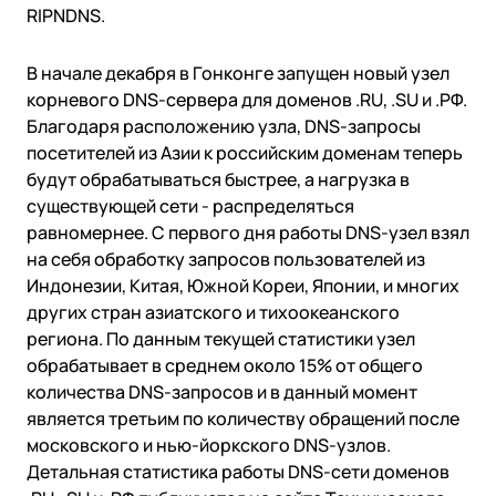
Государство
Colo
RIPNDNS.
События
Компании и организации
Партнёры
Новости
Онлайн-образование
В начале декабря в Гонконге запущен новый узел
Видео
Финансы и страхование
корневого DNS-сервера для доменов .RU, .SU и .РФ.
Партнёры
Регистраторы TLD
Техподдержка
Благодаря расположению узла, DNS-запросы
Дата-центры
посетителей из Азии к российским доменам теперь
База знаний
будут обрабатываться быстрее, а нагрузка в
Looking glass
English
Войти
существующей сети - распределяться
Трафик
равномернее. C первого дня работы DNS-узел взял
Техподдержка
на себя обработку запросов пользователей из
Индонезии, Китая, Южной Кореи, Японии, и многих
других стран азиатского и тихоокеанского
региона. По данным текущей статистики узел
обрабатывает в среднем около 15% от общего
количества DNS-запросов и в данный момент
является третьим по количеству обращений после
московского и нью-йоркского DNS-узлов.
Детальная статистика работы DNS-сети доменов