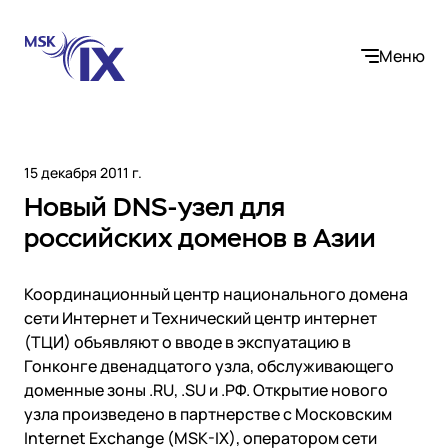
Меню
15 декабря 2011 г.
Новый DNS-узел для
Компания
российских доменов в Азии
О нас
Услуги
Участники IX
Координационный центр национального домена
Контакты
сети Интернет и Технический центр интернет
Internet Exchange
Вакансии
(ТЦИ) объявляют о вводе в экспуатацию в
Решения
Instanet
Гонконге двенадцатого узла, обслуживающего
Медиалогистика
доменные зоны .RU, .SU и .РФ. Открытие нового
Операторы связи и контент-провайдеры
DNS
узла произведено в партнерстве с Московским
Сообщество
Электронная торговля
Медиабаза
Internet Exchange (MSK-IX), оператором сети