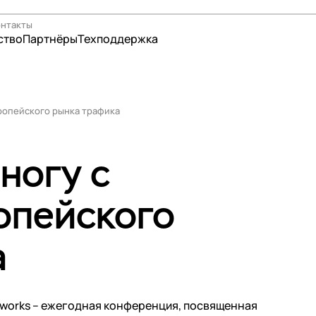
онтакты
ство
Партнёры
Техподдержка
я
вропейского рынка трафика
ры связи и контент-провайдеры
нная торговля
 ногу с
рство
и и организации
опейского
-образование
 и страхование
аторы TLD
а
ентры
ры
ры
tworks – ежегодная конференция, посвященная
держка