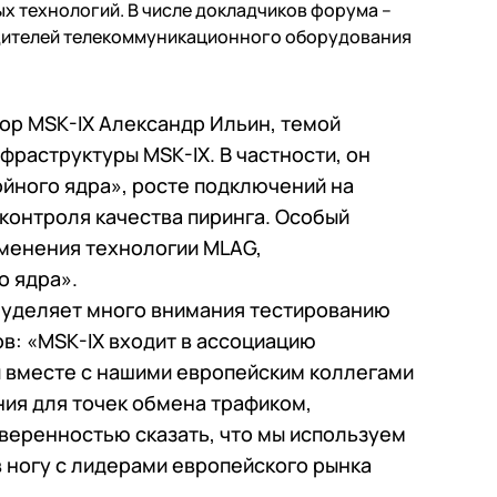
 технологий. В числе докладчиков форума –
аний
дителей телекоммуникационного оборудования
glass
держка
ор MSK-IX Александр Ильин, темой
фраструктуры MSK-IX. В частности, он
ойного ядра», росте подключений на
 контроля качества пиринга. Особый
именения технологии MLAG,
о ядра».
 уделяет много внимания тестированию
в: «MSK-IX входит в ассоциацию
ы вместе с нашими европейским коллегами
ия для точек обмена трафиком,
веренностью сказать, что мы используем
 ногу с лидерами европейского рынка