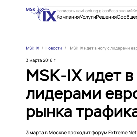
Написать нам
Looking glass
База знаний
К
Компания
Услуги
Решения
Сообще
Компания
Решени
MSK-IX
/
Новости
/
MSK-IX идет в ногу с лидерами е
О нас
Операто
3 марта 2016 г.
Участники IX
Электро
MSK-IX идет в
Контакты
Госуда
Вакансии
Компани
лидерами евр
Услуги
Онлайн
Финансы
Internet Exchange
Регистр
рынка трафик
Instanet
Дата-ц
Медиалогистика
Партнё
DNS
Медиабаза
Партнё
3 марта в Москве проходит форум Extreme Ne
Colo
Техпод