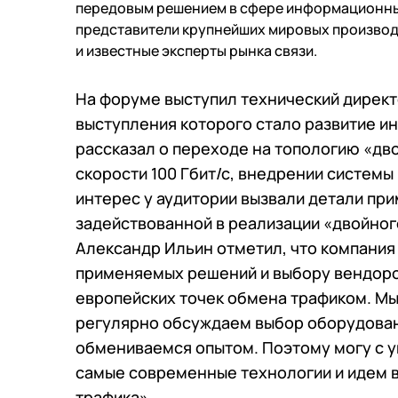
передовым решением в сфере информационных
Сообщество
База зн
представители крупнейших мировых произво
События
Looking 
и известные эксперты рынка связи.
Новости
Трафик
Видео
Техпод
На форуме выступил технический директ
выступления которого стало развитие ин
рассказал о переходе на топологию «дв
скорости 100 Гбит/с, внедрении системы
интерес у аудитории вызвали детали пр
задействованной в реализации «двойног
Александр Ильин отметил, что компания
применяемых решений и выбору вендоро
европейских точек обмена трафиком. М
регулярно обсуждаем выбор оборудован
обмениваемся опытом. Поэтому могу с у
самые современные технологии и идем в
трафика».