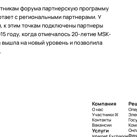
стникам форума партнерскую программу
ботает с региональными партнерами. У
ии, к этим точкам подключены партнеры
015 году, когда отмечалось 20-летие MSK-
а вышла на новый уровень и позволила
.
Компания
Ре
О нас
Опе
Участники IX
Эле
Контакты
Гос
Вакансии
Ком
Услуги
Онл
Фин
Internet Exchange