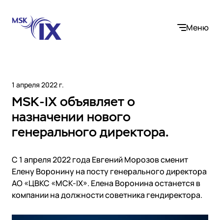
Меню
1 апреля 2022 г.
MSK-IX объявляет о
Компания
назначении нового
генерального директора.
О нас
Услуги
Участники IX
Контакты
С 1 апреля 2022 года Евгений Морозов сменит
Internet Exchange
Вакансии
Решения
Елену Воронину на посту генерального директора
Instanet
АО «ЦВКС «МСК-IX». Елена Воронина останется в
Медиалогистика
компании на должности советника гендиректора.
Операторы связи и контент-провайдеры
DNS
Сообщество
Электронная торговля
Медиабаза