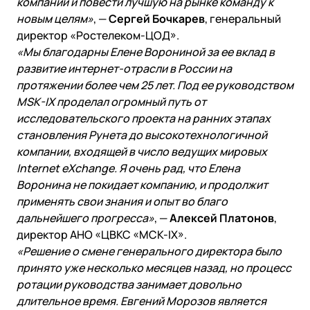
компании и повести лучшую на рынке команду к
новым целям»
, —
Сергей Бочкарев
, генеральный
директор «Ростелеком-ЦОД».
«Мы благодарны Елене Ворониной за ее вклад в
развитие интернет-отрасли в России на
протяжении более чем 25 лет. Под ее руководством
MSK-IX проделал огромный путь от
исследовательского проекта на ранних этапах
становления Рунета до высокотехнологичной
компании, входящей в число ведущих мировых
Internet eXchange. Я очень рад, что Елена
Воронина не покидает компанию, и продолжит
применять свои знания и опыт во благо
дальнейшего прогресса»
, —
Алексей Платонов
,
директор АНО «ЦВКС «МСК-IX».
«Решение о смене генерального директора было
принято уже несколько месяцев назад, но процесс
ротации руководства занимает довольно
длительное время. Евгений Морозов является