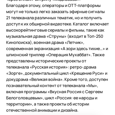
Благодаря этому, операторы и OTT-платформы
могут не только легко заказать эфирные сигналы
21 телеканала различных тематик, но и получить
доступ к их обширной видеотеке. Каталог включает
высокорейтинговые сериалы и фильмы, такие как
музыкальная драма «Струны» (входит в Топ-250
Кинопоиска), военная драма «Летчик»,
современная экранизация «А зори здесь тихие…» и
шпионский триллер «Операция Мухаббат». Также
представлены исторические проекты от
телеканала «Русская история»: ретро-драма
«Зорге», документальный цикл «Крещение Руси» и
докудрама «Великая война». Кроме того, доступен
познавательный контент от телеканала «Мы»,
включая программы «Вкусная Россия с Сергеем
Белоголовцевым», цикл «Россия: ее народы и
территории», а также проекты об истории
отечественной анимации и дизайна.