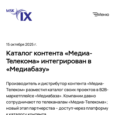
Меню
15 октября 2025 г.
Каталог контента «Медиа-
Компания
Телекома» интегрирован в
«Медиабазу»
О нас
Услуги
Участники IX
Контакты
Производитель и дистрибутор контента «Медиа-
Internet Exchange
Вакансии
Решения
Телеком» разместил каталог своих проектов в B2B-
Instanet
маркетплейсе «Медиабаза». Компании давно
Медиалогистика
сотрудничают по телеканалам «Медиа-Телекома»;
Операторы связи и контент-провайдеры
DNS
Сообщество
новый этап партнерства – доступ через платформу
Электронная торговля
Медиабаза
к каталогу контента.