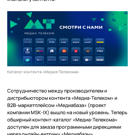
Государство
Colo
События
Компании и организации
Партнёры
Новости
Онлайн-образование
Видео
Финансы и страхование
Партнёры
Регистраторы TLD
Техподдержка
Дата-центры
База знаний
Looking glass
English
Войти
Трафик
Техподдержка
Каталог контента «Медиа-Телекома»
Сотрудничество между производителем и
дистрибьютором контента «Медиа-Телеком» и
B2B-маркетплейсом «Медиабаза» (проект
компании MSK-IX) вышло на новый уровень. Теперь
обширный контент-каталог «Медиа-Телекома»
доступен для заказа программными дирекциями
через онлайн-витрину «Медиабазы».