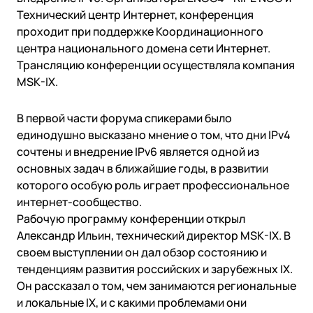
Государство
Colo
Технический центр Интернет, конференция
События
Компании и организации
Партнёры
проходит при поддержке Координационного
Новости
Онлайн-образование
центра национального домена сети Интернет.
Видео
Финансы и страхование
Партнёры
Трансляцию конференции осуществляла компания
Регистраторы TLD
Техподдержка
MSK-IX.
Дата-центры
База знаний
В первой части форума спикерами было
Looking glass
English
Войти
единодушно высказано мнение о том, что дни IPv4
Трафик
сочтены и внедрение IPv6 является одной из
Техподдержка
основных задач в ближайшие годы, в развитии
которого особую роль играет профессиональное
интернет-сообщество.
Рабочую программу конференции открыл
Александр Ильин, технический директор MSK-IX. В
своем выступлении он дал обзор состоянию и
тенденциям развития российских и зарубежных IX.
Он рассказал о том, чем занимаются региональные
и локальные IX, и с какими проблемами они