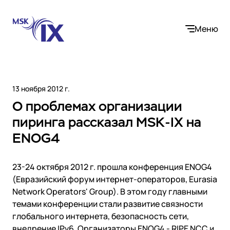
Меню
13 ноября 2012 г.
О проблемах организации
Компания
пиринга рассказал MSK-IX на
ENOG4
О нас
Услуги
Участники IX
Контакты
23-24 октября 2012 г. прошла конференция ENOG4
Internet Exchange
Вакансии
Решения
(Евразийский форум интернет-операторов, Eurasia
Instanet
Network Operators' Group). В этом году главными
Медиалогистика
темами конференции стали развитие связности
Операторы связи и контент-провайдеры
DNS
Сообщество
глобального интернета, безопасность сети,
Электронная торговля
Медиабаза
внедрение IPv6. Организаторы ENOG4 - RIPE NCC и